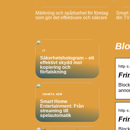
Märkning och spårbarhet för företag
Smart a
som gör det effektivare och säkrare
din TV
Blo
IT
Säkerhetshologram – ett
effektivt skydd mot
http s
kopiering och
förfalskning
Fri
Block
annon
SMARTA HEM
Smart Home
Entertainment: Från
http s
streaming till
spelautomatik
Fri
Block