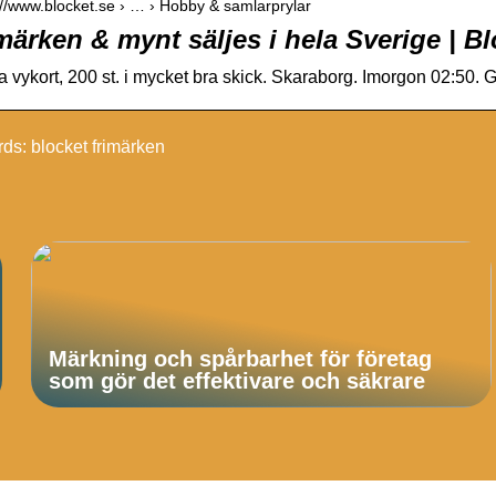
://www.blocket.se › … › Hobby & samlarprylar
märken & mynt säljes i hela Sverige | B
 vykort, 200 st. i mycket bra skick. Skaraborg. Imorgon 02:50.
ds: blocket frimärken
Märkning och spårbarhet för företag
som gör det effektivare och säkrare