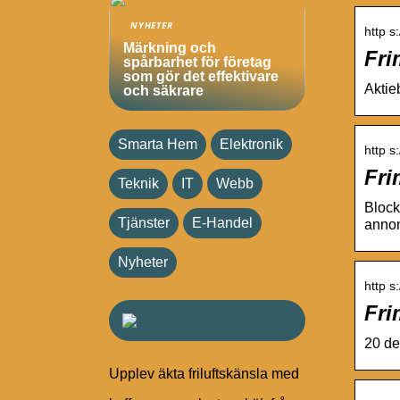
NYHETER
http s
Märkning och
Fri
spårbarhet för företag
som gör det effektivare
Aktie
och säkrare
Smarta Hem
Elektronik
http s
Fri
Teknik
IT
Webb
Block
Tjänster
E-Handel
annon
Nyheter
http s
Fri
20 de
Upplev äkta friluftskänsla med