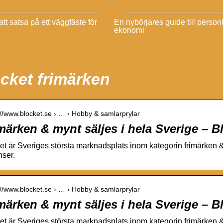
tt satsa på ett väggfäste för
En nybörjares guide till person
ekonomi
cket frimärken
://www.blocket.se › … › Hobby & samlarprylar
märken & mynt säljes i hela Sverige – B
et är Sveriges största marknadsplats inom kategorin frimärken &
ser.
://www.blocket.se › … › Hobby & samlarprylar
märken & mynt säljes i hela Sverige – B
et är Sveriges största marknadsplats inom kategorin frimärken