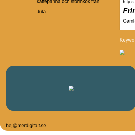
kaffepanna och stormkök från
http s
Fri
Jula
Gamla
Keywor
hej@merdigitalt.se