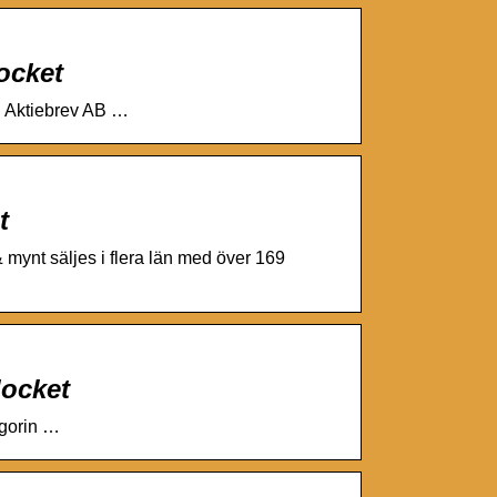
locket
. Aktiebrev AB …
t
 mynt säljes i flera län med över 169
locket
egorin …