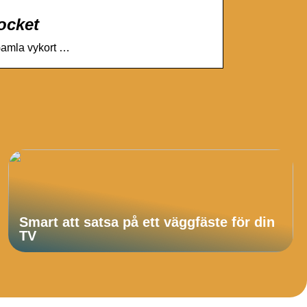
locket
 Gamla vykort …
Smart att satsa på ett väggfäste för din
TV