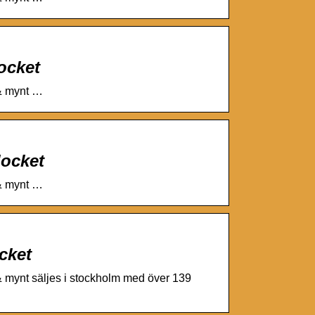
locket
 & mynt …
locket
 & mynt …
cket
& mynt säljes i stockholm med över 139