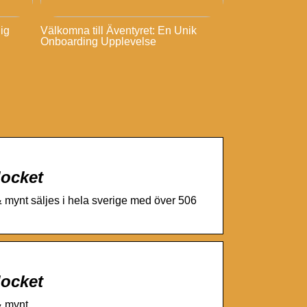
lig
Välkomna till Äventyret: En Unik
Onboarding Upplevelse
locket
 mynt säljes i hela sverige med över 506
locket
 & mynt …