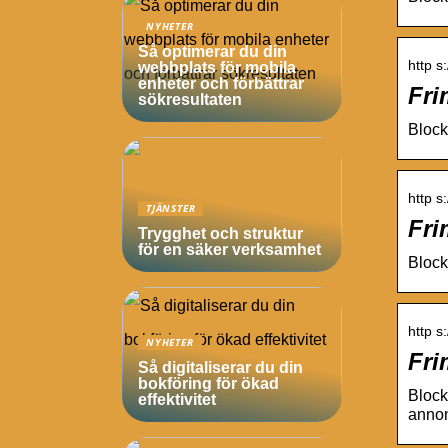
NYHETER
Så optimerar du din
http s
webbplats för mobila
enheter och förbättrar
Fri
sökresultaten
Block
http s
TJÄNSTER
Fri
Trygghet och struktur
för en säker verksamhet
Block
http s
NYHETER
Fri
Så digitaliserar du din
bokföring för ökad
Block
effektivitet
annon