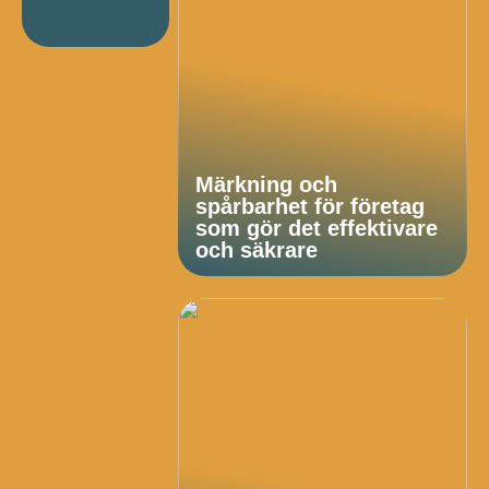
Märkning och
spårbarhet för företag
som gör det effektivare
och säkrare