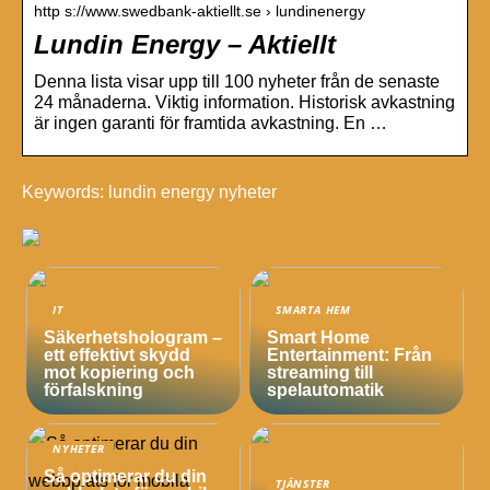
http s://www.swedbank-aktiellt.se › lundinenergy
Lundin Energy – Aktiellt
Denna lista visar upp till 100 nyheter från de senaste
24 månaderna. Viktig information. Historisk avkastning
är ingen garanti för framtida avkastning. En …
Keywords: lundin energy nyheter
IT
SMARTA HEM
Säkerhetshologram –
Smart Home
ett effektivt skydd
Entertainment: Från
mot kopiering och
streaming till
förfalskning
spelautomatik
NYHETER
Så optimerar du din
TJÄNSTER