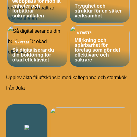
webbplats för mobila
enheter och
Trygghet och
förbättrar
struktur för en säker
sökresultaten
verksamhet
NYHETER
Märkning och
NYHETER
spårbarhet för
Så digitaliserar du
företag som gör det
din bokföring för
effektivare och
ökad effektivitet
säkrare
Upplev äkta friluftskänsla med kaffepanna och stormkök
från Jula