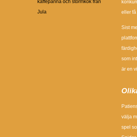
kaffepanna och stormkök från
konkurr
Jula
eller f
Sist me
plattfo
färdigh
som int
är en v
Olik
Patiens
välja m
spel so