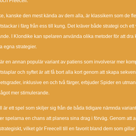
och Freecell.
e, kanske den mest kända av dem alla, är klassikern som de flest
rtstackar i färg från ess till kung. Det kräver både strategi och et
de. I Klondike kan spelaren använda olika metoder för att dra kor
a egna strategier.
är en annan populär variant av patiens som involverar mer kompl
rtstaplar och syftet är att få bort alla kort genom att skapa sek
etsgrader, inklusive en och två färger, erbjuder Spider en ut
något mer stimulerande.
l är ett spel som skiljer sig från de båda tidigare nämnda variante
ger spelarna en chans att planera sina drag i förväg. Genom att a
strategiskt, vilket gör Freecell till en favorit bland dem som gilla