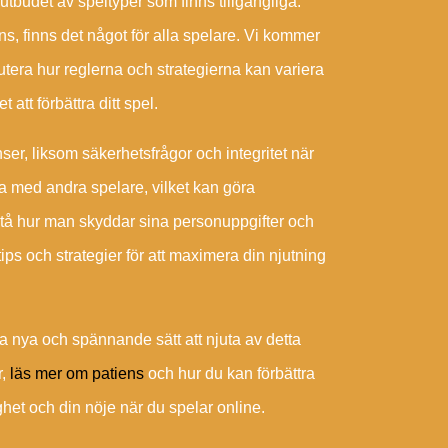
tbudet av speltyper som finns tillgängliga.
ns, finns det något för alla spelare. Vi kommer
tera hur reglerna och strategierna kan variera
 att förbättra ditt spel.
ser, liksom säkerhetsfrågor och integritet när
ra med andra spelare, vilket kan göra
stå hur man skyddar sina personuppgifter och
ips och strategier för att maximera din njutning
a nya och spännande sätt att njuta av detta
r,
läs mer om patiens
och hur du kan förbättra
het och din nöje när du spelar online.