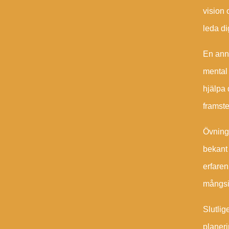
vision 
leda di
En anna
mental 
hjälpa 
framste
Övning 
bekant 
erfaren
mångsi
Slutlig
planeri