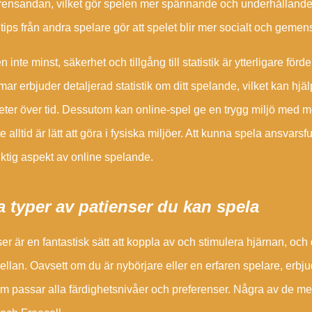
ensandan, vilket gör spelen mer spännande och underhållande. 
å tips från andra spelare gör att spelet blir mer socialt och gemen
n inte minst, säkerhet och tillgång till statistik är ytterligare fö
rmar erbjuder detaljerad statistik om ditt spelande, vilket kan hjä
eter över tid. Dessutom kan online-spel ge en trygg miljö med mö
e alltid är lätt att göra i fysiska miljöer. Att kunna spela ansvar
iktig aspekt av online spelande.
a typer av patienser du kan spela
er är en fantastisk sätt att koppla av och stimulera hjärnan, och
ellan. Oavsett om du är nybörjare eller en erfaren spelare, erbj
m passar alla färdighetsnivåer och preferenser. Några av de me