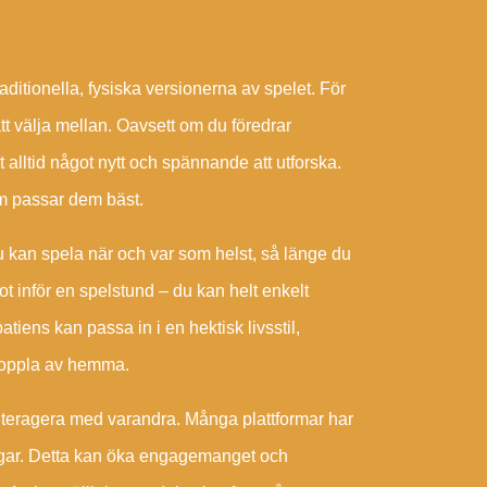
ditionella, fysiska versionerna av spelet. För
att välja mellan. Oavsett om du föredrar
alltid något nytt och spännande att utforska.
som passar dem bäst.
 kan spela när och var som helst, så länge du
got inför en spelstund – du kan helt enkelt
patiens kan passa in i en hektisk livsstil,
 koppla av hemma.
nteragera med varandra. Många plattformar har
ringar. Detta kan öka engagemanget och