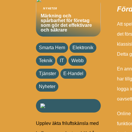
Förd
NYHETER
Märkning och
spårbarhet för företag
Att spe
som gör det effektivare
och säkrare
det för
klassis
Smarta Hem
Elektronik
Detta g
Teknik
IT
Webb
En anna
Tjänster
E-Handel
har til
Nyheter
logga i
oavsett
Online 
Upplev äkta friluftskänsla med
funktio