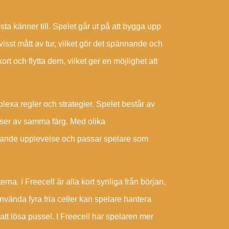
a känner till. Spelet går ut på att bygga upp
t visst mått av tur, vilket gör det spännande och
t och flytta dem, vilket ger en möjlighet att
exa regler och strategier. Spelet består av
venser av samma färg. Med olika
manande upplevelse och passar spelare som
rna. I Freecell är alla kort synliga från början,
nvända fyra fria celler kan spelare hantera
r att lösa pussel. I Freecell har spelaren mer