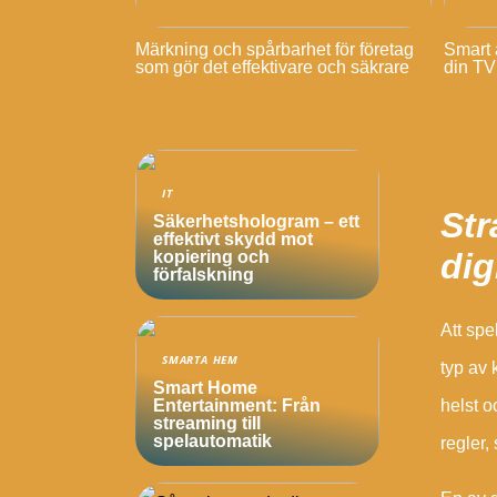
Märkning och spårbarhet för företag
Smart a
som gör det effektivare och säkrare
din TV
IT
Str
Säkerhetshologram – ett
effektivt skydd mot
dig
kopiering och
förfalskning
Att spe
SMARTA HEM
typ av 
Smart Home
helst o
Entertainment: Från
streaming till
spelautomatik
regler,