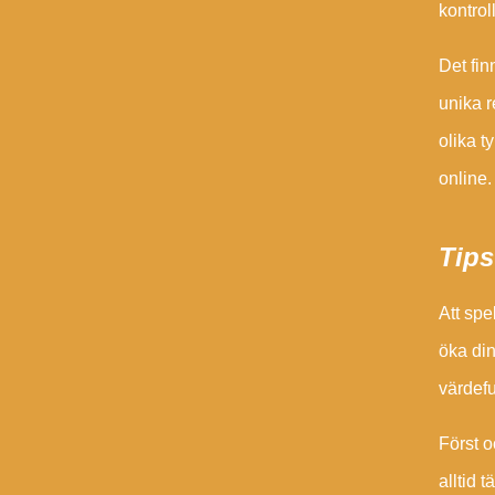
kontrol
Det fin
unika r
olika t
online.
Tips
Att sp
öka din
värdefu
Först o
alltid 