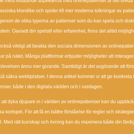
e mest tilltalande aspekterna med onlinepatienser är det breda u
assiska klondike och spider till mer moderna tolkningar av patie
igenom de olika typerna av patienser som du kan spela och disku
dem. Oavsett din spelstil eller erfarenhet, finns det alltid möjlighet
också viktigt att beakta den sociala dimensionen av onlinepatien
ar på nätet. Många plattformar erbjuder möjligheter att interage
levelsen ännu mer givande. Samtidigt är det avgörande att för
på säkra webbplatser. I denna artikel kommer vi att ge konkreta t
enser, både i den digitala världen och i vardagen.
tt dyka djupare in i världen av onlinepatienser kan du upptäck
ka kortspel. För att få en bättre förståelse för regler och strategie
el. Med rätt kunskap och övning kan du maximera både din färdig