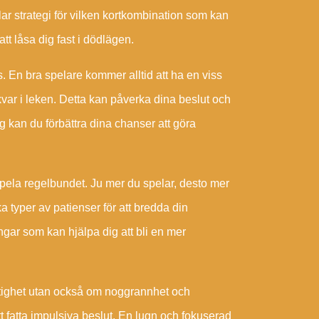
 klar strategi för vilken kortkombination som kan
t låsa dig fast i dödlägen.
s. En bra spelare kommer alltid att ha en viss
kvar i leken. Detta kan påverka dina beslut och
ng kan du förbättra dina chanser att göra
t spela regelbundet. Ju mer du spelar, desto mer
a typer av patienser för att bredda din
ngar som kan hjälpa dig att bli en mer
stighet utan också om noggrannhet och
t fatta impulsiva beslut. En lugn och fokuserad