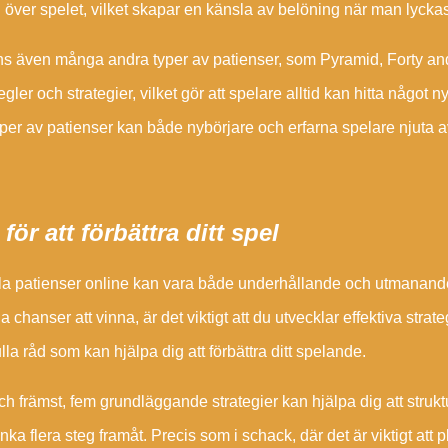
l över spelet, vilket skapar en känsla av belöning när man lyck
ns även många andra typer av patienser, som Pyramid, Forty and
egler och strategier, vilket gör att spelare alltid kan hitta någ
yper av patienser kan både nybörjare och erfarna spelare njuta 
 för att förbättra ditt spel
ela patienser online kan vara både underhållande och utmanand
a chanser att vinna, är det viktigt att du utvecklar effektiva strate
lla råd som kan hjälpa dig att förbättra ditt spelande.
ch främst, fem grundläggande strategier kan hjälpa dig att strukture
tänka flera steg framåt. Precis som i schack, där det är viktigt att