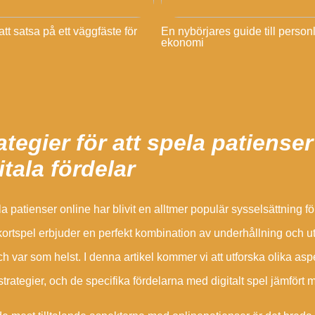
tt satsa på ett väggfäste för
En nybörjares guide till person
ekonomi
ategier för att spela patiense
itala fördelar
la patienser online har blivit en alltmer populär sysselsättnin
kortspel erbjuder en perfekt kombination av underhållning och 
ch var som helst. I denna artikel kommer vi att utforska olika asp
 strategier, och de specifika fördelarna med digitalt spel jämfört m