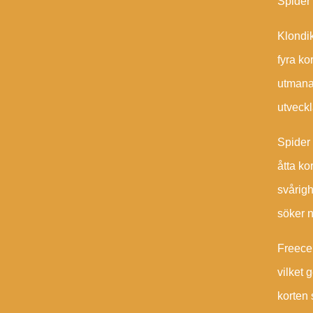
Spider 
Klondik
fyra ko
utmanan
utveckl
Spider 
åtta ko
svårigh
söker 
Freecel
vilket 
korten 