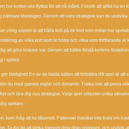
om hur korten ska flyttas för att nå målet. Försök att alltid ha en
g närmare lösningen. Genom att vara strategisk kan du undvika at
n viktig aspekt är att hålla koll på de kort som redan har spelat
notering av vilka kort som är borta och vilka som fortfarande är 
dig att göra klokare val. Genom att bättre förstå kortens fördelni
g i spelet.
ger färdighet! En av de bästa sätten att förbättra ditt spel är at
blir du med spelets regler och dynamik. Tveka inte att prova olik
het och lära dig nya strategier. Varje spel erbjuder unika utmani
dig spelare.
en, kom ihåg att ha tålamod. Patienser handlar inte bara om ha
ng. Ta dig tid att tänka igenom dina drag noggrant, och undvik at