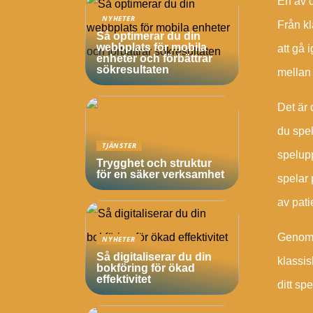
En av d
NYHETER
Från kl
Så optimerar du din
webbplats för mobila
att gå 
enheter och förbättrar
sökresultaten
mellan 
Det är 
du spel
TJÄNSTER
spelupp
Trygghet och struktur
för en säker verksamhet
spelar 
av pati
Genom a
NYHETER
Så digitaliserar du din
klassis
bokföring för ökad
effektivitet
ditt sp