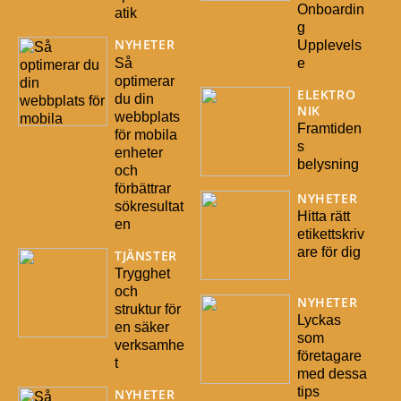
Onboardin
atik
g
NYHETER
Upplevels
Så
e
optimerar
ELEKTRO
du din
NIK
webbplats
Framtiden
för mobila
s
enheter
belysning
och
förbättrar
NYHETER
sökresultat
Hitta rätt
en
etikettskriv
are för dig
TJÄNSTER
Trygghet
och
NYHETER
struktur för
Lyckas
en säker
som
verksamhe
företagare
t
med dessa
tips
NYHETER